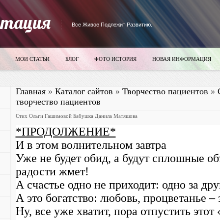
итация
Все Живое Подлежит Развитию.
МОИ СТАТЬИ
БЛОГ
ФОТО ИСТОРИЯ
НОВАЯ ИНФОРМАЦИЯ
Главная
»
Каталог сайтов
»
Творчество пациентов
»
творчество пациентов
Стих Ольги Гашимовой Бабушка Данила Матяшова
*ПРОДОЛЖЕНИЕ*
И в этом волнительном завтра
Уже не будет обид, а будут сплошные об
радости жмет!
А счастье одно не приходит: одно за дру
А это богатство: любовь, процветанье – 
Ну, все уже хватит, пора отпустить этот 