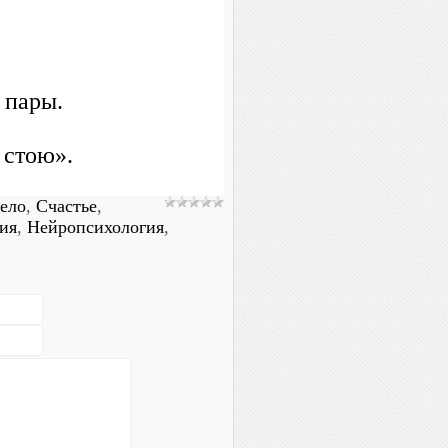
з пары.
а стою».
ело
,
Счастье
,
ия
,
Нейропсихология
,