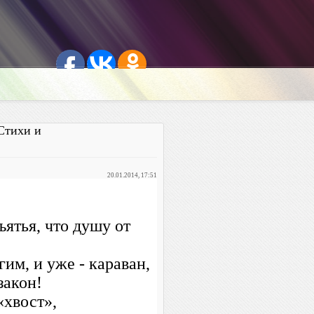
Стихи и
20.01.2014, 17:51
ъятья, что душу от
гим, и уже - караван,
закон!
«хвост»,