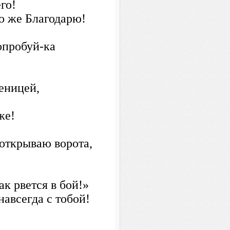
го!
о же Благодарю!
опробуй-ка
еницей,
же!
 открываю ворота,
ак рвется в бой!»
навсегда с тобой!