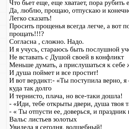
Что бьет еще, еще хватает, пора рубить е
Да, люблю, прощаю, отпускаю и конечн
Легко сказать!
Просить прощенья всегда легче, а вот п
прощать!!!?
Согласна , сложно. Надо.
И я учусь, стараюсь быть послушной уч
Не вставать с Душой своей в конфликт
Меньше думать, а прислушаться к себе 
И душа поймет и все простит!
И вот вердикт:- «Ты поступила верно, я
куда так долго
И тернисто, плача, но все-таки дошла!
- «Иди, тебе открыты двери, душа твоя т
- « Ты отпусти ее, доверься, и праздник 
Вальс листьев золотых
Увидела я сегодня, волшебный!