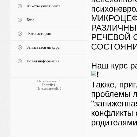
Анкеты участников
психоневро
МИКРОЦЕФ
Блог
РАЗЛИЧНЫ
Фото история
РЕЧЕВОЙ 
СОСТОЯНИЕ
Записаться на курс
Новая информация
Наш курс р
Онлайн всего:
1
Также, при
Гостей:
1
Пользователей:
0
проблемы л
"заниженна
конфликты 
родителями