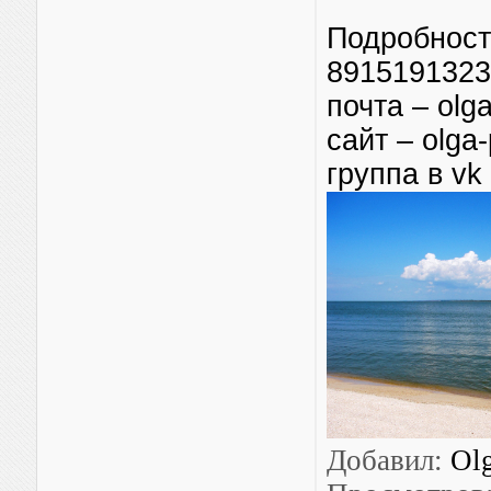
Подробност
891519132
почта –
olg
сайт –
olga-
группа в vk
Добавил
:
Ol