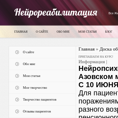
Нейрореабилитация
Все Жи
ГЛАВНАЯ
О САЙТЕ
ОБО МНЕ
МОИ СТАТЬИ
БЛОГ
Главная
»
Доска о
О сайте
ПРИГЛАШАЕМ НА КУРС!
Информация |
Обо мне
Нейропсих
Азовском 
Мои статьи
С 10 ИЮН
Мое творчество
Для пациен
поражениями
Творчество пациентов
разного воз
Отзывы пациентов
пенсионног