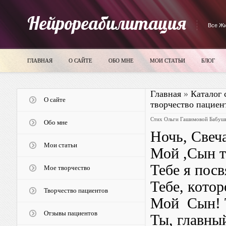
Нейрореабилитация
Все Жи
ГЛАВНАЯ
О САЙТЕ
ОБО МНЕ
МОИ СТАТЬИ
БЛОГ
Главная
»
Каталог 
О сайте
творчество пациен
Стих Ольги Гашимовой Бабуш
Обо мне
Ночь, Свеча
Мои статьи
Мой ,Сын т
Тебе я посв
Мое творчество
Тебе, кото
Творчество пациентов
Мой Сын! 
Отзывы пациентов
Ты, главны