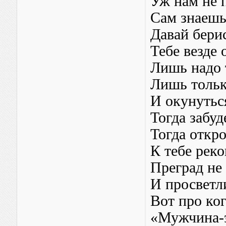
Уж нам не п
Сам знаешь
Давай бери
Тебе везде
Лишь надо 
Лишь тольк
И окунутьс
Тогда забуд
Тогда откро
К тебе реко
Преград не
И просветли
Вот про ког
«Мужчина-э