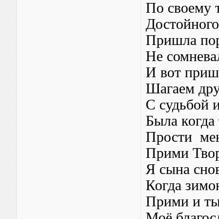
По своему 
Достойног
Пришла пор
Не сомнева
И вот прише
Шагаем дру
С судьбой 
Была когда 
Прости мен
Прими Твор
Я сына снов
Когда зимою
Прими и ты
Моё благос