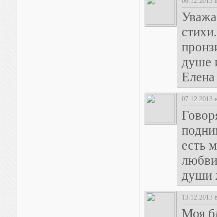
06.12.2013 
Уважа
стихи
пронз
душе 
Елена
07.12.2013 
Говор
подни
есть 
любви 
души 
13.12.2013 
Моя б