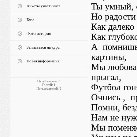
Ты умный, 
Анкеты участников
Но радости 
Блог
Как далеко 
Фото история
Как глубок
А помнишь
Записаться на курс
картины,
Новая информация
Мы любовал
прыгал,
Онлайн всего:
1
Футбол гон
Гостей:
1
Пользователей:
0
Очнись , пр
Помни, без
Нам не ну
Мы поменяе