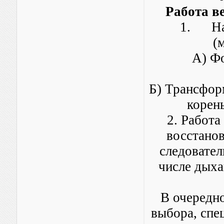
Работа в
1. Нах
(
А) Ф
Б) Трансфор
корен
2. Работа
восстанов
следовател
числе дыха
В очередно
выбора, спе