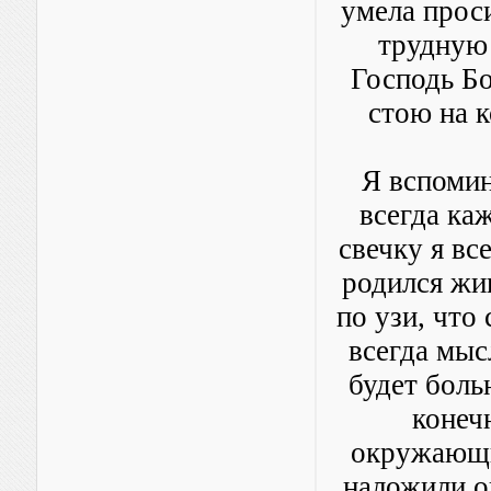
умела проси
трудную 
Господь Бо
стою на к
Я вспомин
всегда ка
свечку я вс
родился жи
по узи, что
всегда мыс
будет боль
конеч
окружающи
наложили о