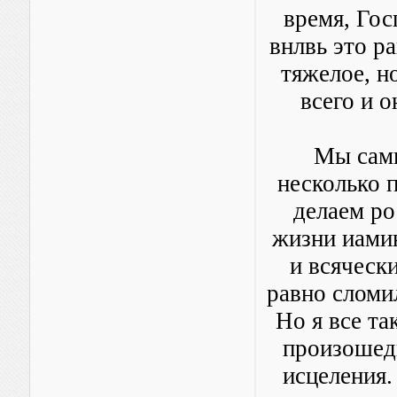
время, Гос
внлвь это р
тяжелое, н
всего и о
Мы сами
несколько 
делаем ро 
жизни иамин
и всячески
равно сломил
Но я все та
произошедш
исцеления.