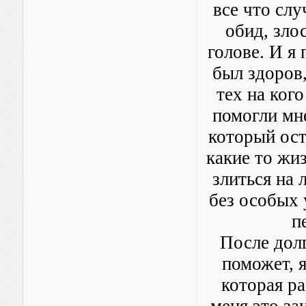
все что слу
обид, злос
голове. И я
был здоров,
тех на ког
помогли мне
который ост
какие то жи
злиться на 
без особых 
п
После долг
поможет, я
которая р