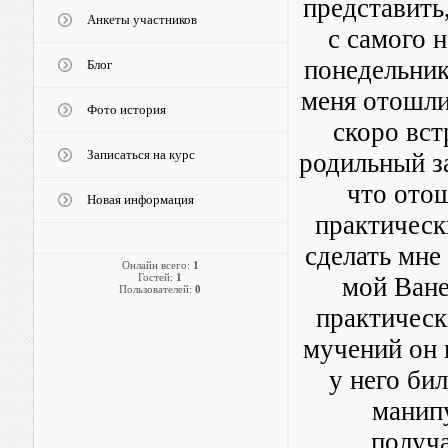
представить,
Анкеты участников
с самого 
понедельник
Блог
меня отошли 
Фото история
скоро вст
Записаться на курс
родильный за
что отош
Новая информация
практическ
сделать мне
Онлайн всего:
1
Гостей:
1
мой Ване
Пользователей:
0
практическ
мучений он 
у него бил
манипу
получа