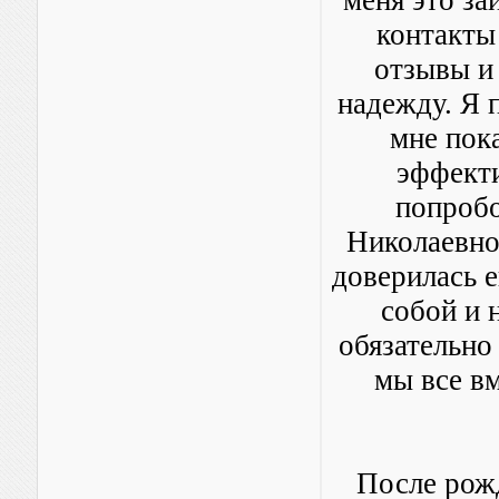
меня это за
контакты
отзывы и
надежду. Я 
мне пока
эффекти
попробо
Николаевной
доверилась е
собой и 
обязательно
мы все в
После рожд