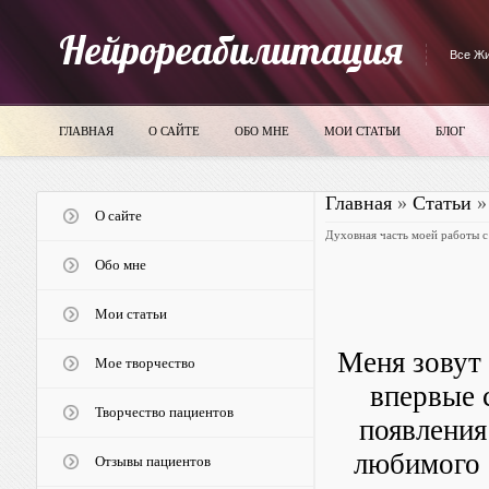
Нейрореабилитация
Все Жи
ГЛАВНАЯ
О САЙТЕ
ОБО МНЕ
МОИ СТАТЬИ
БЛОГ
Главная
»
Статьи
О сайте
Духовная часть моей работы с
Обо мне
Мои статьи
Меня зовут 
Мое творчество
впервые 
Творчество пациентов
появления
любимого 
Отзывы пациентов