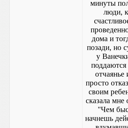
минуты пол
люди, 
счастливо
проведенно
дома и тог
позади, но с
у Ванечки
поддаются 
отчаянье 
просто отка
своим ребе
сказала мне 
"Чем быс
начнешь дей
вдумавшис