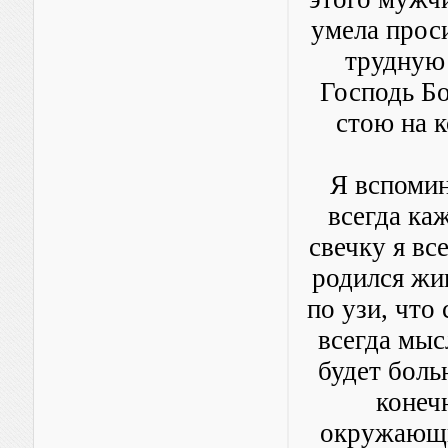
умела проси
трудную 
Господь Бо
стою на к
Я вспомин
всегда ка
свечку я вс
родился жи
по узи, что
всегда мыс
будет боль
конеч
окружающи