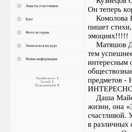
Кузнецов С. 
Анкеты участников
Он теперь ко
Комолова Е.
Блог
пишет стихи,
Фото история
эмоциях!!!!!
Матяшов Дан
Записаться на курс
тем успешнее
Новая информация
интересным о
обществознан
предметов 
Онлайн всего:
1
Гостей:
1
Пользователей:
0
ИНТЕРЕСНО
Даша Майоро
жизни, она «
счастливой. 
в различных