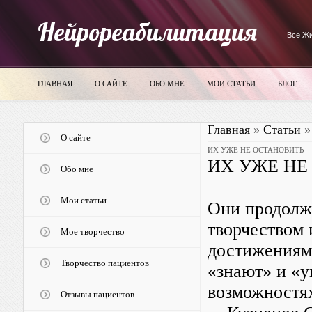
Нейрореабилитация
Все Жи
ГЛАВНАЯ
О САЙТЕ
ОБО МНЕ
МОИ СТАТЬИ
БЛОГ
Главная
»
Статьи
О сайте
ИХ УЖЕ НЕ ОСТАНОВИТЬ
ИХ УЖЕ НЕ
Обо мне
Мои статьи
Они продолж
творчеством 
Мое творчество
достижениями
Творчество пациентов
«знают» и «у
возможностя
Отзывы пациентов