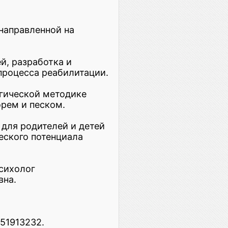
направленной на
й, разработка и
процесса реабилитации.
огической методике
орем и песком.
 для родителей и детей
еского потенциала
сихолог
вна.
151913232.