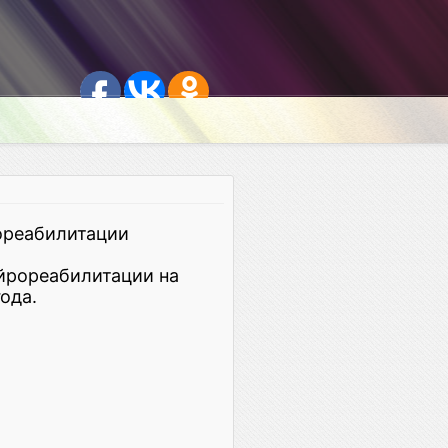
ореабилитации
йрореабилитации на
ода.