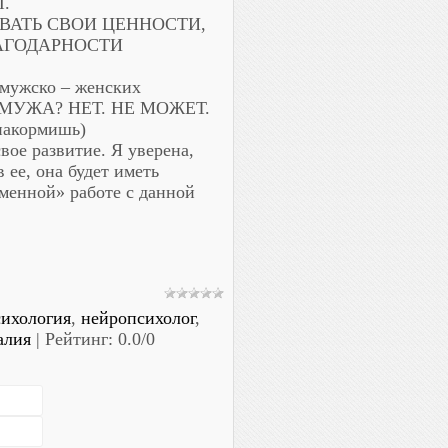
Ы.
ВАТЬ СВОИ ЦЕННОСТИ,
ЛАГОДАРНОСТИ
мужско – женских
ТЬ МУЖА? НЕТ. НЕ МОЖЕТ.
накормишь)
ое развитие. Я уверена,
 ее, она будет иметь
менной» работе с данной
ихология
,
нейропсихолог
,
алия
|
Рейтинг
:
0.0
/
0