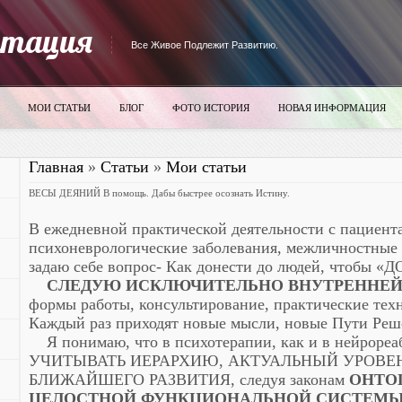
итация
Все Живое Подлежит Развитию.
МОИ СТАТЬИ
БЛОГ
ФОТО ИСТОРИЯ
НОВАЯ ИНФОРМАЦИЯ
Главная
»
Статьи
»
Мои статьи
ВЕСЫ ДЕЯНИЙ В помощь. Дабы быстрее осознать Истину.
В ежедневной практической деятельности с пациен
психоневрологические заболевания, межличностные
задаю себе вопрос- Как донести до людей, чтобы 
СЛЕДУЮ ИСКЛЮЧИТЕЛЬНО ВНУТРЕННЕ
формы работы, консультирование, практические техни
Каждый раз приходят новые мысли, новые Пути Реш
Я понимаю, что в психотерапии, как и в нейро
УЧИТЫВАТЬ ИЕРАРХИЮ, АКТУАЛЬНЫЙ УРОВЕН
БЛИЖАЙШЕГО РАЗВИТИЯ, следуя законам
ОНТО
ЦЕЛОСТНОЙ ФУНКЦИОНАЛЬНОЙ СИСТЕМЫ 