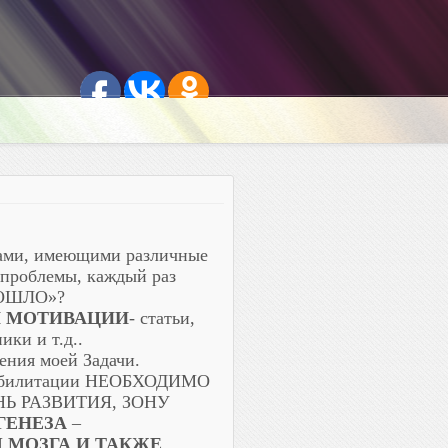
тами, имеющими различные
 проблемы, каждый раз
«ДОШЛО»?
Й
МОТИВАЦИИ
- статьи,
ки и т.д..
ения моей Задачи.
реабилитации НЕОБХОДИМО
Ь РАЗВИТИЯ, ЗОНУ
ГЕНЕЗА
–
МОЗГА И ТАКЖЕ