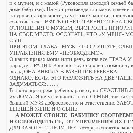
и с мужем, и с мамой (Руководила молодой семьей б
доме бабушки). На мои рекомендации маме: изменить
на уровень взрослости, самостоятельности, прислуши
советоваться – ВЗЯТЬ ОТВЕТСТВЕННОСТЬ ЗА С
ОТНОШЕНИЯ С МУЖЕМ, ВЫСТРОИТЬ ПРИОРИТ
НА СВОЕ МЕСТО. ОСОЗНАТЬ, ЧТО «У МЕНЯ- МО
СЫН.
ПРИ ЭТОМ- ГЛАВА –МУЖ. ЕГО СЛУШАТЬ, СЛЫШ
УПРАВЛЕНИЯ ЕМУ «НЕОБХОДИМО».
О каких правах могла идти речь, когда все ПРАВА
парадом ПРАВИТ. Конечно же, она очень помогает,
вклад ОНА ВНЕСЛА В РАЗВИТИЕ РЕБЕНКА.
ОДНАКО, ЕСЛИ ЭТО РАЗЛОЖИТЬ НА ДВЕ ЧАШИ
ЗАДУМАТЬСЯ:…….
В настоящее время ребенок развит, но СЧАСТЛИВ Л
их ДОМА. Я не могу написать из СЕМЬИ, так как со
бывший МУЖ добросовестно и ответственно ЗАБ
БЫВШЕЙ ЖЕНЕ И О СЫНЕ.
А МОЖЕТ СТОИЛО БАБУШКУ СВОЕВРЕМЕ
И ОСВОБОДИТЬ
ЕЕ, ОТ УПРАВЛЕНИЯ ИХ СЕ
ДЛЯ ЗАБОТЫ О ДЕДУШКЕ, который-«почти» забытый