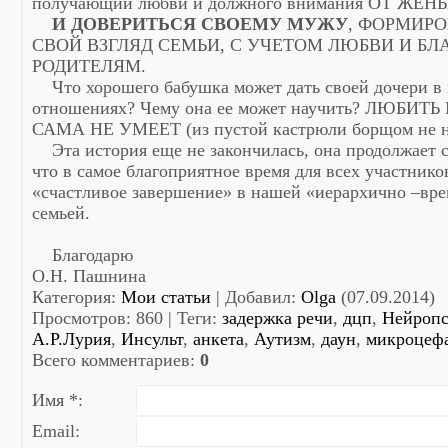
получающий любви и должного внимания ОТ ЖЕН
И ДОВЕРИТЬСЯ СВОЕМУ МУЖУ
, ФОРМИРО
СВОЙ ВЗГЛЯД СЕМЬИ, С УЧЕТОМ ЛЮБВИ И Б
РОДИТЕЛЯМ.
Что хорошего бабушка может дать своей дочери в 
отношениях? Чему она ее может научить? ЛЮБИ
САМА НЕ УМЕЕТ (из пустой кастрюли борщом не 
Эта история еще не закончилась, она продолжает св
что в самое благоприятное время для всех участников
«счастливое завершение» в нашей «иерархично –вре
семьей.
Благодарю
О.Н. Пашнина
Категория
:
Мои статьи
|
Добавил
:
Olga
(07.09.2014)
Просмотров
:
860
|
Теги
:
задержка речи
,
дцп
,
Нейропс
А.Р.Лурия
,
Инсульт
,
анкета
,
Аутизм
,
даун
,
микроцеф
Всего комментариев
:
0
Имя *:
Email: