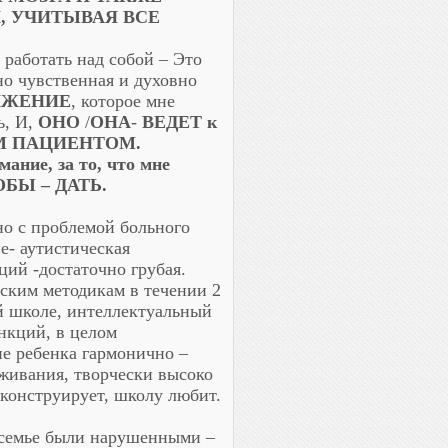
, УЧИТЫВАЯ ВСЕ
аботать над собой – Это
но чувственная и духовно
ИЖЕНИЕ
, которое мне
ь, И,
ОНО
/
ОНА
-
ВЕДЕТ к
М ПАЦИЕНТОМ.
ание, за то, что мне
ЧТОБЫ – ДАТЬ.
о с проблемой больного
е- аутистическая
ий -достаточно грубая.
ским методикам в течении 2
ой школе, интеллектуальный
нкций, в целом
ие ребенка гармонично –
живания, творчески высоко
 конструирует, школу любит.
 семье были нарушенными –