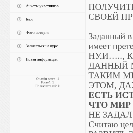
ПОЛУЧИТЬ
Анкеты участников
СВОЕЙ П
Блог
Фото история
Заданный в
имеет прет
Записаться на курс
НУ,И…..,
Новая информация
ДАННЫЙ 
ТАКИМ М
Онлайн всего:
1
Гостей:
1
ЭТОМ, Д
Пользователей:
0
ЕСТЬ ИС
ЧТО МИР
НЕ ЗАДАЛ
Считаю цел