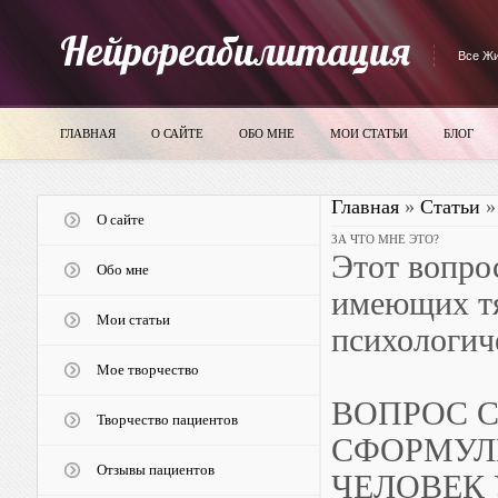
Нейрореабилитация
Все Жи
ГЛАВНАЯ
О САЙТЕ
ОБО МНЕ
МОИ СТАТЬИ
БЛОГ
Главная
»
Статьи
О сайте
ЗА ЧТО МНЕ ЭТО?
Этот вопро
Обо мне
имеющих тя
Мои статьи
психологич
Мое творчество
ВОПРОС С
Творчество пациентов
СФОРМУЛ
Отзывы пациентов
ЧЕЛОВЕК 