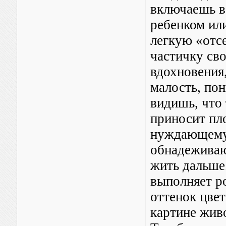
включаешь в
ребенком ил
легкую «отс
частичку сво
вдохновения
малость, пон
видишь, что
приносит пл
нуждающемус
обнадеживаю
жить дальше
выполняет ро
оттенок цвет
картине живо