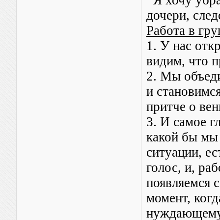
Я хочу убра
дочери, след
Работа в гру
1. У нас от
видим, что п
2. Мы объед
и становимся
притче о вен
3. И самое г
какой бы мы
ситуации, ес
голос, и, ра
появляемся 
момент, ког
нуждающему