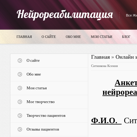
Нейрореабилитация
Все Жи
ГЛАВНАЯ
О САЙТЕ
ОБО МНЕ
МОИ СТАТЬИ
БЛОГ
Главная
»
Онлайн 
О сайте
Ситникова Ксения
Обо мне
Анкет
Мои статьи
нейроре
Мое творчество
Творчество пациентов
Ф.И.О.
Сит
Отзывы пациентов