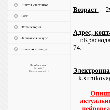
Анкеты участников
Возраст
29 
Блог
Фото история
Адрес, кон
Записаться на курс
г.Краснодар
74.
Новая информация
Онлайн всего:
1
Гостей:
1
Электронна
Пользователей:
0
k.sitnikova
Опиши
актуально
нейроре