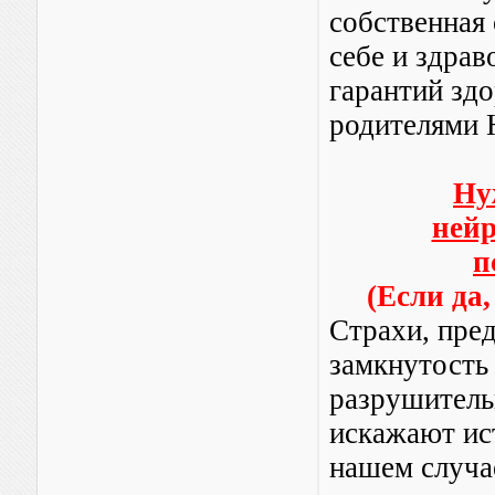
собственная 
себе и здрав
гарантий здо
родителями
Ну
ней
п
(Если да,
Страхи, пре
замкнутость
разрушитель
искажают ис
нашем случа