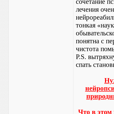
сочетание п
лечения очен
нейрореабил
тонкая «наук
обывательско
понятна с пе
чистота пом
P.S. вытряхн
спать станов
Ну
нейропси
природн
Что в этом