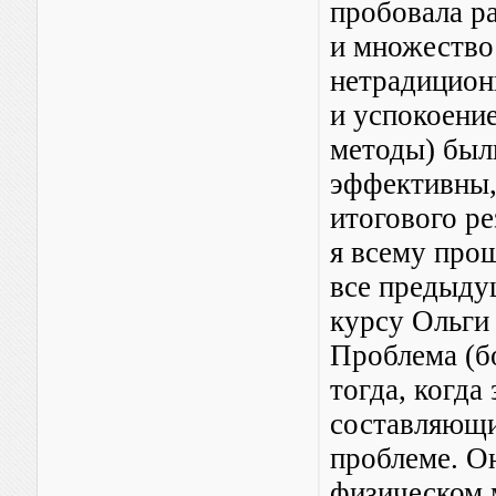
пробовала р
и множество
нетрадицион
и успокоение
методы) был
эффективны,
итогового ре
я всему про
все предыду
курсу Ольги
Проблема (б
тогда, когда
составляющи
проблеме. О
физическом м