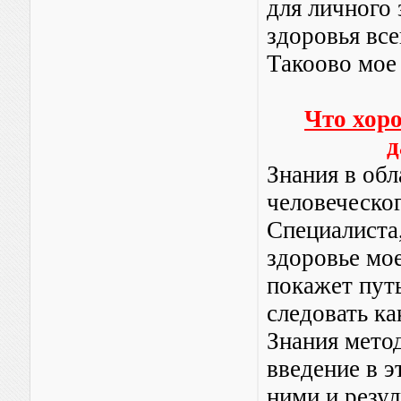
для личного 
здоровья вс
Такоово мое
Что хор
д
Знания в об
человеческог
Специалиста
здоровье мое
покажет пут
следовать ка
Знания мето
введение в э
ними и резул