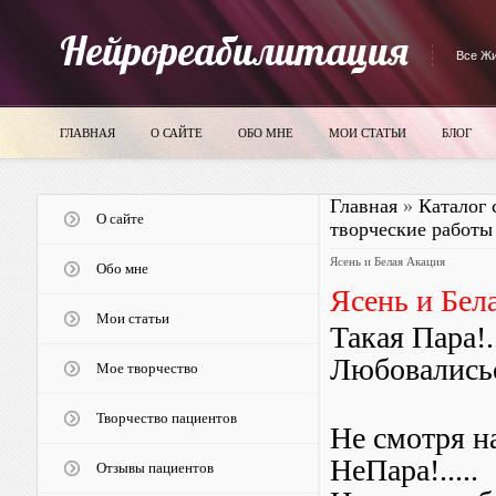
Нейрореабилитация
Все Жи
ГЛАВНАЯ
О САЙТЕ
ОБО МНЕ
МОИ СТАТЬИ
БЛОГ
Главная
»
Каталог 
О сайте
творческие работы
Ясень и Белая Акация
Обо мне
Ясень и Бел
Мои статьи
Такая Пара!..
Любовалисьо
Мое творчество
Творчество пациентов
Не смотря 
НеПара!.....
Отзывы пациентов