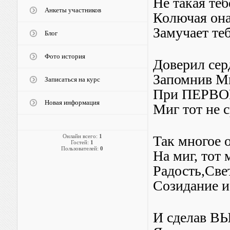
Не такая те
Анкеты участников
Колючая он
Замучает те
Блог
Фото история
Доверил сер
Запомнив Ми
Записаться на курс
При ПЕРВО
Новая информация
Миг тот не 
Онлайн всего:
1
Так многое 
Гостей:
1
Пользователей:
0
На миг, тот 
Радость,Све
Созидание и 
И сделав В