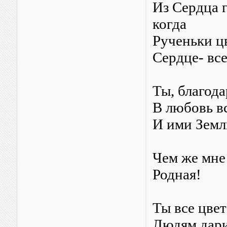
Из Сердца г
когда
Рученьки ц
Сердце- вс
Ты, благода
В любовь в
И ими Зем
Чем же мне 
Родная!
Ты все цве
Людям дари