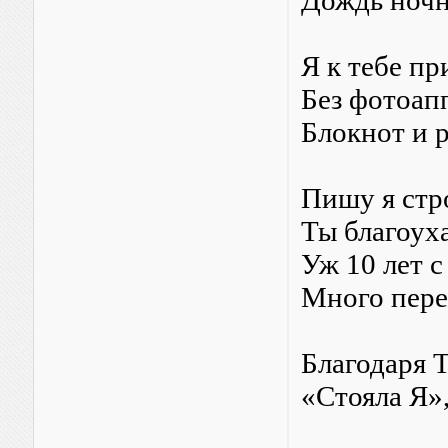
Дождь ночн
Я к тебе пр
Без фотоапп
Блокнот и р
Пишу я стро
Ты благоух
Уж 10 лет 
Много пер
Благодаря Т
«Стояла Я»