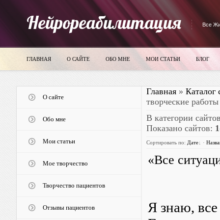
Нейрореабилитация
Все Жи
ГЛАВНАЯ
О САЙТЕ
ОБО МНЕ
МОИ СТАТЬИ
БЛОГ
Главная
»
Каталог 
О сайте
творческие работы
В категории сайто
Обо мне
Показано сайтов
:
1
Мои статьи
Сортировать по
:
Дате
·
Назв
«Все ситуац
Мое творчество
Творчество пациентов
Я знаю, все
Отзывы пациентов