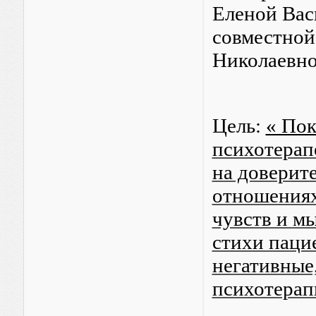
Еленой Вас
совместной
Николаевно
Цель:
« Пок
психотерап
на доверит
отношениях
чувств и м
стихи паци
негативные
психотерап