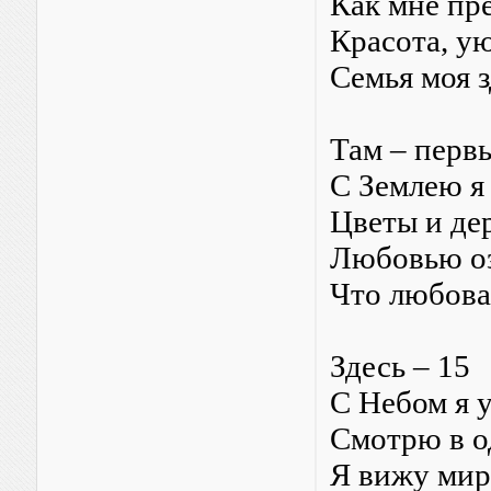
Как мне пре
Красота, ую
Семья моя з
Там – перв
С Землею я
Цветы и де
Любовью оз
Что любова
Здесь – 15
С Небом я 
Смотрю в о
Я вижу мир