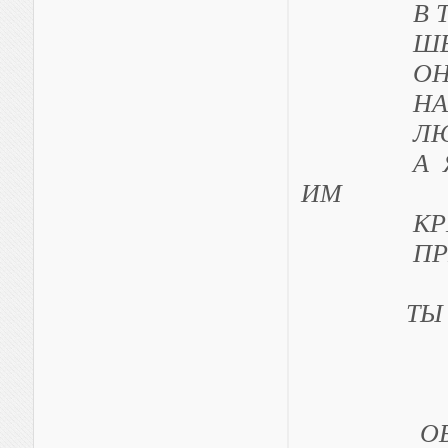
В ТОТ Д
ШЕЛ УДИ
ОН ШЕ
НАПОЛН
ЛЮБОВЬ
А Я ВСЕ
ИМ
КРЕПЧЕ
ПРИЖИМА
ТЫ В РА
«С ЗА
ОБЪЕДИ