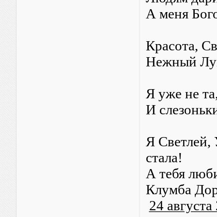
А меня Бог
Красота, С
Нежный Луг
Я уже не та
И слезоньки
Я Светлей,
стала!
А тебя люб
Клумба Дор
24 августа 