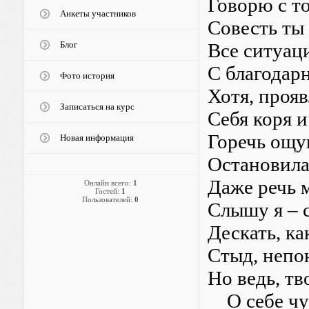
Говорю с то
Анкеты участников
Совесть ты 
Блог
Все ситуаци
С благодар
Фото история
Хотя, прояв
Записаться на курс
Себя коря 
Горечь ощущ
Новая информация
Остановила
Даже речь 
Онлайн всего:
1
Гостей:
1
Пользователей:
0
Слышу я – с
Дескать, ка
Стыд, непо
Но ведь, т
О себе чут