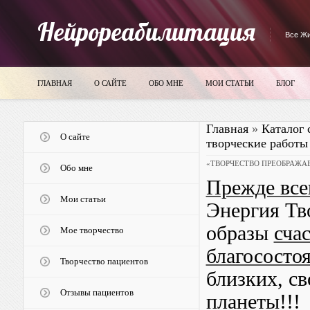
Нейрореабилитация
Все Жи
ГЛАВНАЯ
О САЙТЕ
ОБО МНЕ
МОИ СТАТЬИ
БЛОГ
Главная
»
Каталог 
О сайте
творческие работы
«ТВОРЧЕСТВО ПРЕОБРАЖА
Обо мне
Прежде все
Мои статьи
Энергия Тв
образы
сча
Мое творчество
благососто
Творчество пациентов
близких, св
Отзывы пациентов
пл