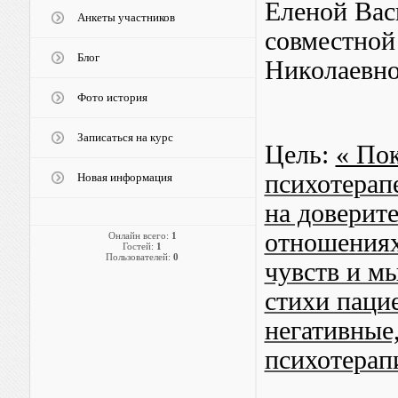
Еленой Вас
Анкеты участников
совместной
Блог
Николаевно
Фото история
Записаться на курс
Цель:
« По
психотерап
Новая информация
на доверит
отношениях
Онлайн всего:
1
Гостей:
1
Пользователей:
0
чувств и м
стихи паци
негативные
психотерап