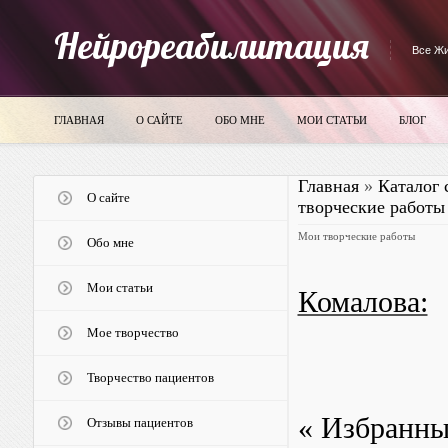
Нейрореабилитация
Все Жи
ГЛАВНАЯ
О САЙТЕ
ОБО МНЕ
МОИ СТАТЬИ
БЛОГ
Главная
»
Каталог 
О сайте
творческие работы
Мои творческие работы
Обо мне
Мои статьи
Комалова:
Мое творчество
Творчество пациентов
« Избранны
Отзывы пациентов