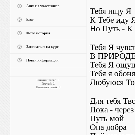
Анкеты участников
Тебя ищу Я
К Тебе иду 
Блог
Но Путь - К
Фото история
Тебя Я чувс
Записаться на курс
В ПРИРОД
Новая информация
Тебя Я ощу
Тебя я обон
Любуюся Т
Онлайн всего:
1
Гостей:
1
Пользователей:
0
Для тебя Тв
Пока - чере
Путь мой
Она добра