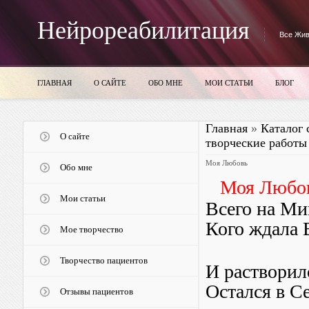
Нейрореабилитация
Все Жив
ГЛАВНАЯ
О САЙТЕ
ОБО МНЕ
МОИ СТАТЬИ
БЛОГ
Главная
»
Каталог 
О сайте
творческие работы
Моя Любовь
Обо мне
Моя Любо
Мои статьи
Всего на Ми
Кого ждала
Мое творчество
Творчество пациентов
И растворил
Остался в С
Отзывы пациентов