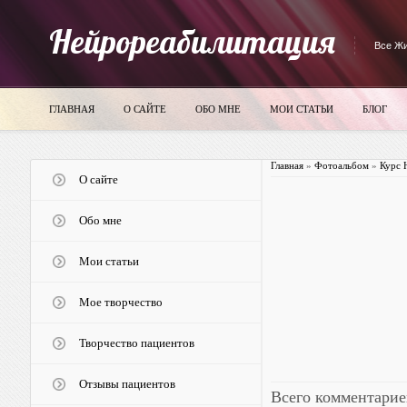
Нейрореабилитация
Все Жи
ГЛАВНАЯ
О САЙТЕ
ОБО МНЕ
МОИ СТАТЬИ
БЛОГ
Главная
»
Фотоальбом
»
Курс 
О сайте
Обо мне
Мои статьи
Мое творчество
Творчество пациентов
Отзывы пациентов
Всего комментарие