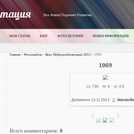
итация
Все Живое Подлежит Развитию.
МОИ СТАТЬИ
БЛОГ
ФОТО ИСТОРИЯ
НОВАЯ ИНФОРМАЦИЯ
Главная
»
Фотоальбом
»
Курс Нейрореабилитации 2013
» 1069
1069
730
0
0.0
В реальном размере
700x52
Добавлено
15.11.2013
WanderBe
80.9Kb
Всего комментариев
:
0