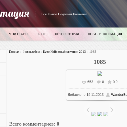
итация
Все Живое Подлежит Развитию.
МОИ СТАТЬИ
БЛОГ
ФОТО ИСТОРИЯ
НОВАЯ ИНФОРМАЦИЯ
Главная
»
Фотоальбом
»
Курс Нейрореабилитации 2013
» 1085
1085
653
0
0.0
В реальном размере
700x52
Добавлено
15.11.2013
WanderBe
92.7Kb
Всего комментариев
:
0