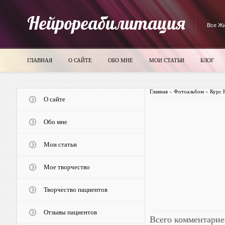
Нейрореабилитация
Все Жи
ГЛАВНАЯ
О САЙТЕ
ОБО МНЕ
МОИ СТАТЬИ
БЛОГ
Главная
»
Фотоальбом
»
Курс 
О сайте
Обо мне
Мои статьи
Мое творчество
Творчество пациентов
Отзывы пациентов
Всего комментарие