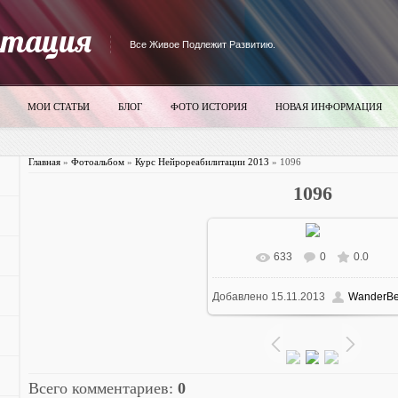
итация
Все Живое Подлежит Развитию.
МОИ СТАТЬИ
БЛОГ
ФОТО ИСТОРИЯ
НОВАЯ ИНФОРМАЦИЯ
Главная
»
Фотоальбом
»
Курс Нейрореабилитации 2013
» 1096
1096
633
0
0.0
В реальном размере
700x52
Добавлено
15.11.2013
WanderBe
97.8Kb
Всего комментариев
:
0