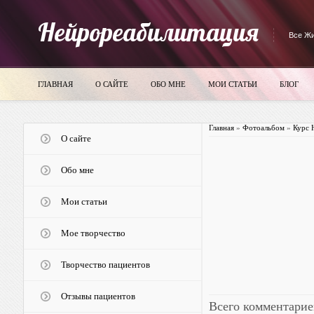
Нейрореабилитация
Все Жи
ГЛАВНАЯ
О САЙТЕ
ОБО МНЕ
МОИ СТАТЬИ
БЛОГ
Главная
»
Фотоальбом
»
Курс 
О сайте
Обо мне
Мои статьи
Мое творчество
Творчество пациентов
Отзывы пациентов
Всего комментарие