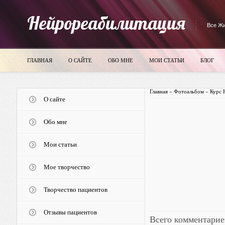
Нейрореабилитация
Все Жи
ГЛАВНАЯ
О САЙТЕ
ОБО МНЕ
МОИ СТАТЬИ
БЛОГ
Главная
»
Фотоальбом
»
Курс 
О сайте
Обо мне
Мои статьи
Мое творчество
Творчество пациентов
Отзывы пациентов
Всего комментарие