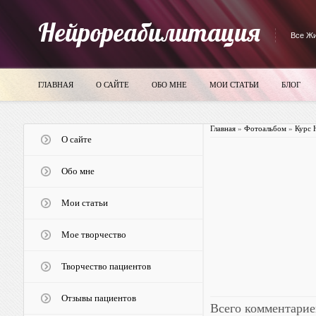
Нейрореабилитация
Все Жи
ГЛАВНАЯ
О САЙТЕ
ОБО МНЕ
МОИ СТАТЬИ
БЛОГ
Главная
»
Фотоальбом
»
Курс 
О сайте
Обо мне
Мои статьи
Мое творчество
Творчество пациентов
Отзывы пациентов
Всего комментарие