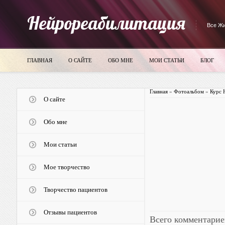
Нейрореабилитация
Все Жи
ГЛАВНАЯ
О САЙТЕ
ОБО МНЕ
МОИ СТАТЬИ
БЛОГ
Главная
»
Фотоальбом
»
Курс 
О сайте
Обо мне
Мои статьи
Мое творчество
Творчество пациентов
Отзывы пациентов
Всего комментарие