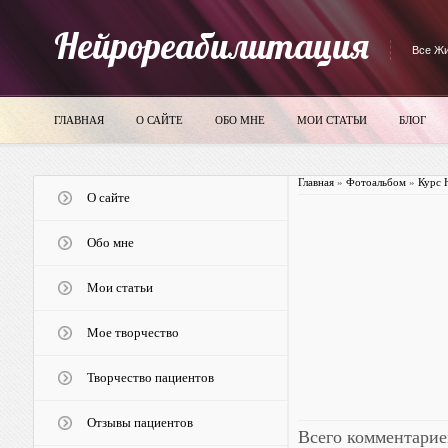
Нейрореабилитация
Все Жи
ГЛАВНАЯ
О САЙТЕ
ОБО МНЕ
МОИ СТАТЬИ
БЛОГ
Главная
»
Фотоальбом
»
Курс 
О сайте
Обо мне
Мои статьи
Мое творчество
Творчество пациентов
Отзывы пациентов
Всего комментарие