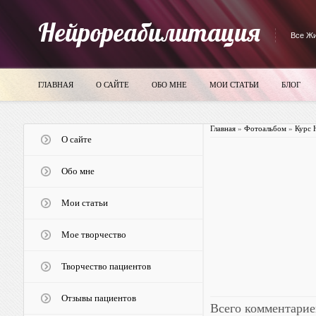
Нейрореабилитация
Все Жи
ГЛАВНАЯ
О САЙТЕ
ОБО МНЕ
МОИ СТАТЬИ
БЛОГ
Главная
»
Фотоальбом
»
Курс 
О сайте
Обо мне
Мои статьи
Мое творчество
Творчество пациентов
Отзывы пациентов
Всего комментарие