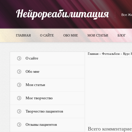
Нейрореабилитация
Все Жи
ГЛАВНАЯ
О САЙТЕ
ОБО МНЕ
МОИ СТАТЬИ
БЛОГ
Главная
»
Фотоальбом
»
Курс 
О сайте
Обо мне
Мои статьи
Мое творчество
Творчество пациентов
Отзывы пациентов
Всего комментарие