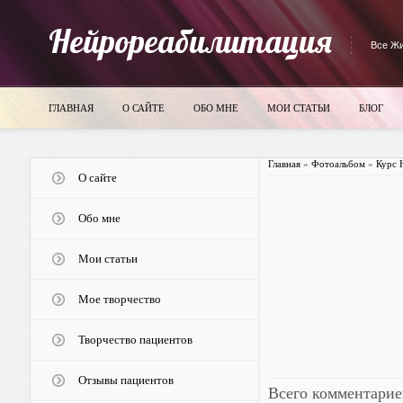
Нейрореабилитация
Все Жи
ГЛАВНАЯ
О САЙТЕ
ОБО МНЕ
МОИ СТАТЬИ
БЛОГ
Главная
»
Фотоальбом
»
Курс 
О сайте
Обо мне
Мои статьи
Мое творчество
Творчество пациентов
Отзывы пациентов
Всего комментарие