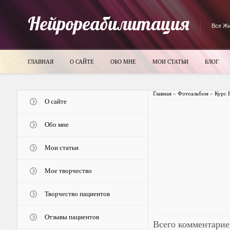
Нейрореабилитация
Все Жи
ГЛАВНАЯ
О САЙТЕ
ОБО МНЕ
МОИ СТАТЬИ
БЛОГ
Главная
»
Фотоальбом
»
Курс 
О сайте
Обо мне
Мои статьи
Мое творчество
Творчество пациентов
Отзывы пациентов
Всего комментарие