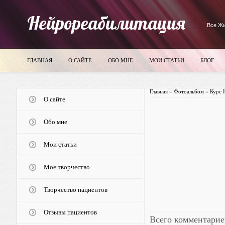
Нейрореабилитация
Все Жи
ГЛАВНАЯ
О САЙТЕ
ОБО МНЕ
МОИ СТАТЬИ
БЛОГ
Главная
»
Фотоальбом
»
Курс 
О сайте
Обо мне
Мои статьи
Мое творчество
Творчество пациентов
Отзывы пациентов
Всего комментарие