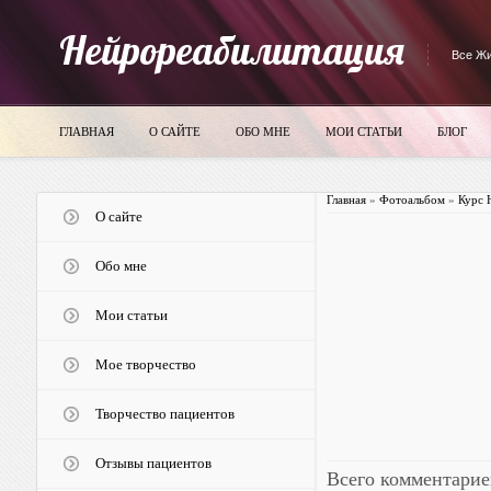
Нейрореабилитация
Все Жи
ГЛАВНАЯ
О САЙТЕ
ОБО МНЕ
МОИ СТАТЬИ
БЛОГ
Главная
»
Фотоальбом
»
Курс 
О сайте
Обо мне
Мои статьи
Мое творчество
Творчество пациентов
Отзывы пациентов
Всего комментарие