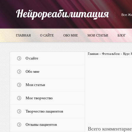
Нейрореабилитация
Все Жи
ГЛАВНАЯ
О САЙТЕ
ОБО МНЕ
МОИ СТАТЬИ
БЛОГ
Главная
»
Фотоальбом
»
Курс 
О сайте
Обо мне
Мои статьи
Мое творчество
Творчество пациентов
Отзывы пациентов
Всего комментарие