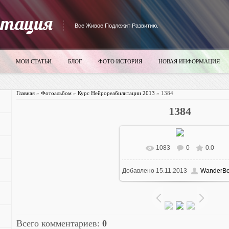
итация
Все Живое Подлежит Развитию.
МОИ СТАТЬИ
БЛОГ
ФОТО ИСТОРИЯ
НОВАЯ ИНФОРМАЦИЯ
Главная
»
Фотоальбом
»
Курс Нейрореабилитации 2013
» 1384
1384
1083
0
0.0
В реальном размере
700x52
Добавлено
15.11.2013
WanderBe
92.7Kb
Всего комментариев
:
0