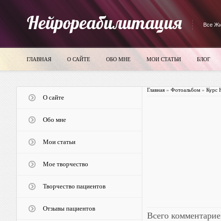
Нейрореабилитация
Все Жи
ГЛАВНАЯ
О САЙТЕ
ОБО МНЕ
МОИ СТАТЬИ
БЛОГ
Главная
»
Фотоальбом
»
Курс 
О сайте
Обо мне
Мои статьи
Мое творчество
Творчество пациентов
Отзывы пациентов
Всего комментарие