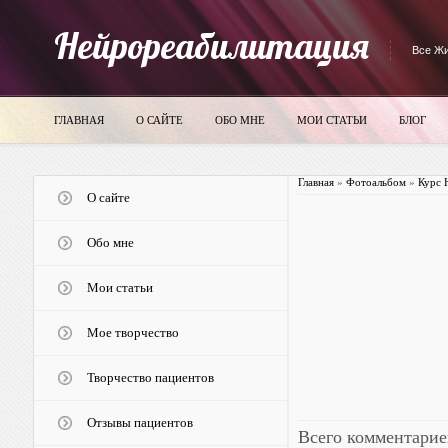
Нейрореабилитация
Все Жи
ГЛАВНАЯ
О САЙТЕ
ОБО МНЕ
МОИ СТАТЬИ
БЛОГ
Главная
»
Фотоальбом
»
Курс 
О сайте
Обо мне
Мои статьи
Мое творчество
Творчество пациентов
Отзывы пациентов
Всего комментарие