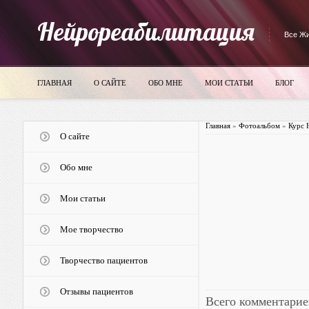
Нейрореабилитация
Все Жи
ГЛАВНАЯ
О САЙТЕ
ОБО МНЕ
МОИ СТАТЬИ
БЛОГ
Главная
»
Фотоальбом
»
Курс 
О сайте
Обо мне
Мои статьи
Мое творчество
Творчество пациентов
Отзывы пациентов
Всего комментарие