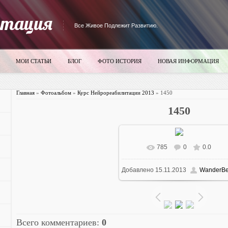
итация
Все Живое Подлежит Развитию.
МОИ СТАТЬИ
БЛОГ
ФОТО ИСТОРИЯ
НОВАЯ ИНФОРМАЦИЯ
Главная
»
Фотоальбом
»
Курс Нейрореабилитации 2013
» 1450
1450
785
0
0.0
В реальном размере
700x52
Добавлено
15.11.2013
WanderBe
96.6Kb
Всего комментариев
:
0