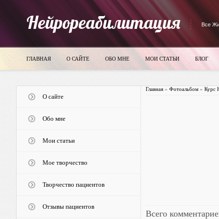
Нейрореабилитация
Все Жи
ГЛАВНАЯ
О САЙТЕ
ОБО МНЕ
МОИ СТАТЬИ
БЛОГ
Главная
»
Фотоальбом
»
Курс 
О сайте
Обо мне
Мои статьи
Мое творчество
Творчество пациентов
Отзывы пациентов
Всего комментарие