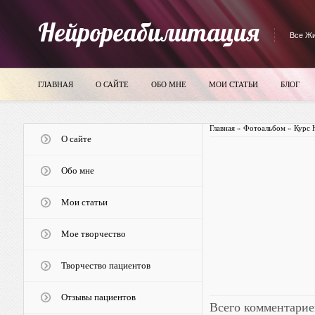
Нейрореабилитация
Все Жи
ГЛАВНАЯ
О САЙТЕ
ОБО МНЕ
МОИ СТАТЬИ
БЛОГ
Главная
»
Фотоальбом
»
Курс 
О сайте
Обо мне
Мои статьи
Мое творчество
Творчество пациентов
Отзывы пациентов
Всего комментарие