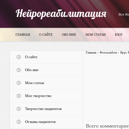
Нейрореабилитация
Все Жи
ГЛАВНАЯ
О САЙТЕ
ОБО МНЕ
МОИ СТАТЬИ
БЛОГ
Главная
»
Фотоальбом
»
Курс 
О сайте
Обо мне
Мои статьи
Мое творчество
Творчество пациентов
Отзывы пациентов
Всего комментарие