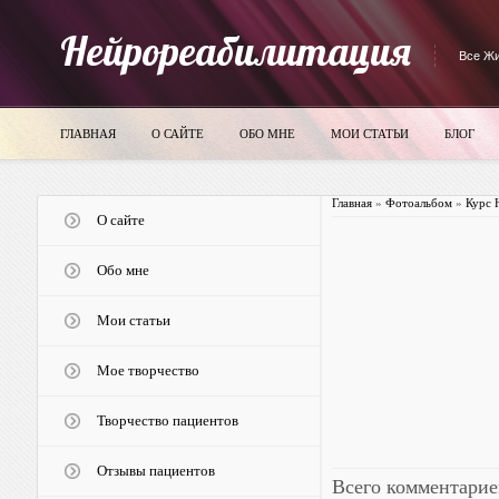
Нейрореабилитация
Все Жи
ГЛАВНАЯ
О САЙТЕ
ОБО МНЕ
МОИ СТАТЬИ
БЛОГ
Главная
»
Фотоальбом
»
Курс 
О сайте
Обо мне
Мои статьи
Мое творчество
Творчество пациентов
Отзывы пациентов
Всего комментарие