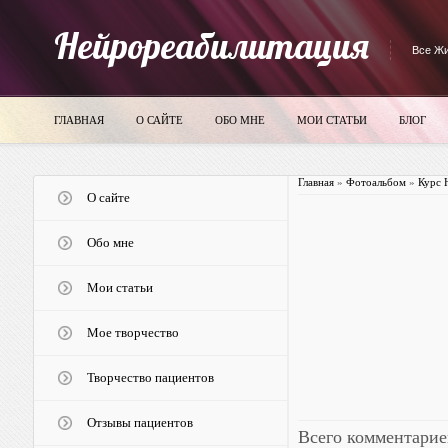
Нейрореабилитация
Все Жи
ГЛАВНАЯ
О САЙТЕ
ОБО МНЕ
МОИ СТАТЬИ
БЛОГ
Главная
»
Фотоальбом
»
Курс 
О сайте
Обо мне
Мои статьи
Мое творчество
Творчество пациентов
Отзывы пациентов
Всего комментарие