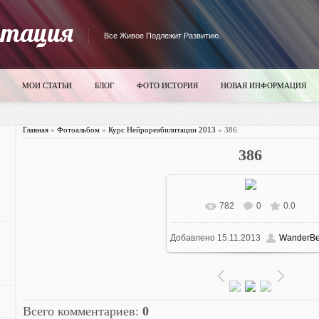
итация
Все Живое Подлежит Развитию.
МОИ СТАТЬИ
БЛОГ
ФОТО ИСТОРИЯ
НОВАЯ ИНФОРМАЦИЯ
Главная
»
Фотоальбом
»
Курс Нейрореабилитации 2013
» 386
386
782
0
0.0
В реальном размере
700x52
Добавлено
15.11.2013
WanderBe
73.0Kb
Всего комментариев
:
0