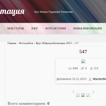
итация
Все Живое Подлежит Развитию.
МОИ СТАТЬИ
БЛОГ
ФОТО ИСТОРИЯ
НОВАЯ ИНФОРМАЦИЯ
Главная
»
Фотоальбом
»
Курс Нейрореабилитации 2013
» 547
547
648
0
0.0
В реальном размере
700x52
Добавлено
15.11.2013
WanderBe
84.6Kb
Всего комментариев
:
0