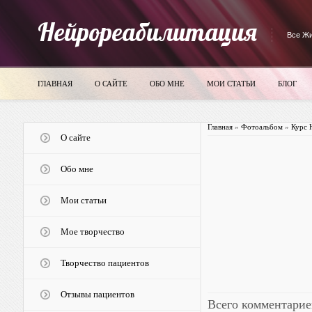
Нейрореабилитация
Все Жи
ГЛАВНАЯ
О САЙТЕ
ОБО МНЕ
МОИ СТАТЬИ
БЛОГ
Главная
»
Фотоальбом
»
Курс 
О сайте
Обо мне
Мои статьи
Мое творчество
Творчество пациентов
Отзывы пациентов
Всего комментарие