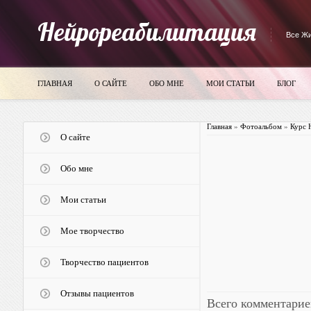
Нейрореабилитация
Все Жи
ГЛАВНАЯ
О САЙТЕ
ОБО МНЕ
МОИ СТАТЬИ
БЛОГ
Главная
»
Фотоальбом
»
Курс 
О сайте
Обо мне
Мои статьи
Мое творчество
Творчество пациентов
Отзывы пациентов
Всего комментарие