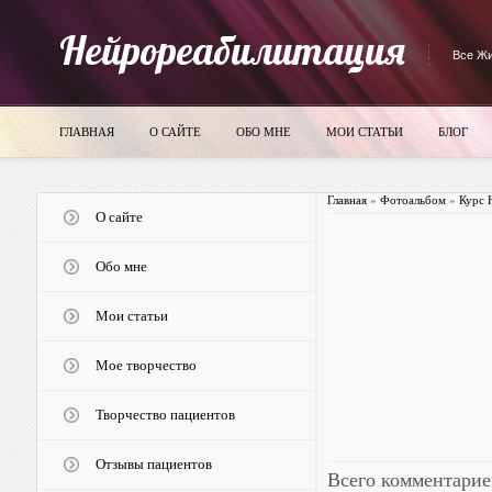
Нейрореабилитация
Все Жи
ГЛАВНАЯ
О САЙТЕ
ОБО МНЕ
МОИ СТАТЬИ
БЛОГ
Главная
»
Фотоальбом
»
Курс 
О сайте
Обо мне
Мои статьи
Мое творчество
Творчество пациентов
Отзывы пациентов
Всего комментарие