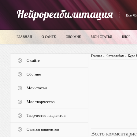
Нейрореабилитация
Все Жи
ГЛАВНАЯ
О САЙТЕ
ОБО МНЕ
МОИ СТАТЬИ
БЛОГ
Главная
»
Фотоальбом
»
Курс 
О сайте
Обо мне
Мои статьи
Мое творчество
Творчество пациентов
Отзывы пациентов
Всего комментарие