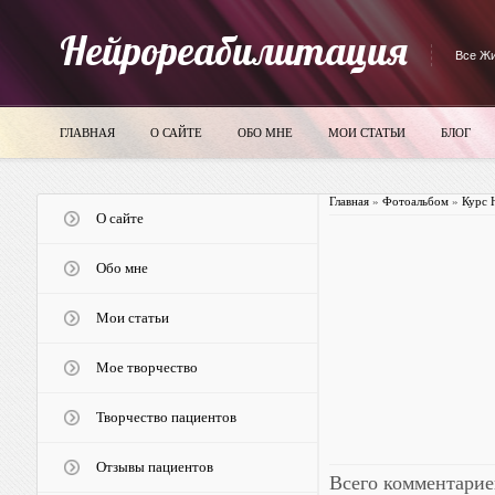
Нейрореабилитация
Все Жи
ГЛАВНАЯ
О САЙТЕ
ОБО МНЕ
МОИ СТАТЬИ
БЛОГ
Главная
»
Фотоальбом
»
Курс 
О сайте
Обо мне
Мои статьи
Мое творчество
Творчество пациентов
Отзывы пациентов
Всего комментарие