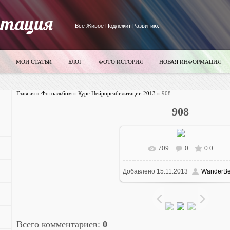
итация
Все Живое Подлежит Развитию.
МОИ СТАТЬИ
БЛОГ
ФОТО ИСТОРИЯ
НОВАЯ ИНФОРМАЦИЯ
Главная
»
Фотоальбом
»
Курс Нейрореабилитации 2013
» 908
908
709
0
0.0
В реальном размере
700x52
Добавлено
15.11.2013
WanderBe
58.8Kb
Всего комментариев
:
0