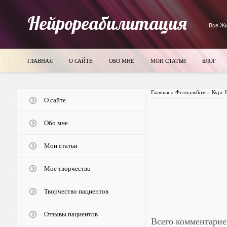
Нейрореабилитация
Все Жи
ГЛАВНАЯ
О САЙТЕ
ОБО МНЕ
МОИ СТАТЬИ
БЛОГ
Главная
»
Фотоальбом
»
Курс 
О сайте
Обо мне
Мои статьи
Мое творчество
Творчество пациентов
Отзывы пациентов
Всего комментарие